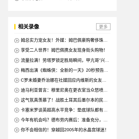
相关录像
更多
姆总实力宠女友！外媒：姆巴佩豪购奢侈珠宝
哄女友开心！
享受二人世界！姆巴佩携女友现身街头购物！
流量拉满！劳塔罗锁定胜局瞬间，甲亢哥“兴
奋”振臂“庆祝”
梅西出演《蜘蛛侠：全新的一天》20秒预告片
赚了1500万美元
C罗未婚妻乔治娜在社媒回应内维斯的女友：
哇，这一代人真劲儿
迪马利亚曾言：穆里尼奥在更衣室当众怒喷C
罗不跑，没有他不敢惹
这气氛真羡慕了！战胜土耳其后墨尔本的民众
沸腾了
卡塞米罗谈英超高水平竞争：垫底球队都有好
多国脚，节奏强度太高
今年有机会吗？德布劳内赛后：准备充分，希
望能延续这种状态！
你不会相信的！穿越回2005年的水晶宫球迷！