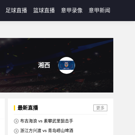
足球直播
篮球直播
意甲录像
意甲新闻
湘西
最新直播
更多
布吉海浪 vs 素攀武里狙击手
浙江方兴渡 vs 青岛崂山啤酒