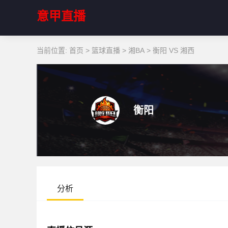
意甲直播
当前位置:
首页
>
篮球直播
>
湘BA
>
衡阳 VS 湘西
衡阳
分析