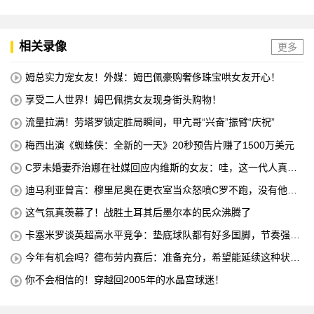
相关录像
更多
姆总实力宠女友！外媒：姆巴佩豪购奢侈珠宝哄女友开心！
享受二人世界！姆巴佩携女友现身街头购物！
流量拉满！劳塔罗锁定胜局瞬间，甲亢哥“兴奋”振臂“庆祝”
梅西出演《蜘蛛侠：全新的一天》20秒预告片赚了1500万美元
C罗未婚妻乔治娜在社媒回应内维斯的女友：哇，这一代人真劲
儿
迪马利亚曾言：穆里尼奥在更衣室当众怒喷C罗不跑，没有他不
敢惹
这气氛真羡慕了！战胜土耳其后墨尔本的民众沸腾了
卡塞米罗谈英超高水平竞争：垫底球队都有好多国脚，节奏强度
太高
今年有机会吗？德布劳内赛后：准备充分，希望能延续这种状
态！
你不会相信的！穿越回2005年的水晶宫球迷！