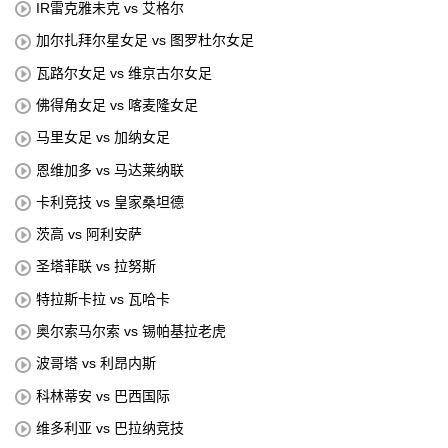
IR雷克雅未克 vs 艾格尔
加尔扎拜尔星女足 vs 图罗杜尔女足
瓦路尔女足 vs 维京古尔女足
佛得角女足 vs 喀麦隆女足
马里女足 vs 加纳女足
恩维加多 vs 马达莱纳联
卡利竞技 vs 皇家桑坦德
茨高 vs 阿利安萨
圣塔菲联 vs 拉努斯
特拉斯卡拉 vs 瓦哈卡
奥尔索马尔索 vs 锡帕基拉老虎
波哥塔 vs 利昂内斯
科林蒂安 vs 巴西国际
维多利亚 vs 巴拉纳竞技