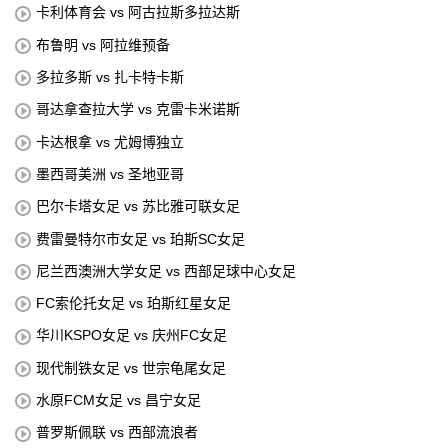
卡利体育会 vs 阿古拉斯多拉达斯
布鲁明 vs 阿拉维预备
多拉多斯 vs 扎卡特卡斯
哥达拿查拉大学 vs 克雷卡米诺斯
卡达根拿 vs 尤姆博独立
墨西哥美洲 vs 圣地亚哥
巴尔卡塔女足 vs 苏比雅可联女足
费雷曼特尔市女足 vs 珀斯SC女足
尼兰西澳洲大学女足 vs 西部足球中心女足
FC索伦托女足 vs 珀斯红星女足
华川KSPO女足 vs 庆州FC女足
现代制铁女足 vs 世宗龟尾女足
水原FCM女足 vs 昌宁女足
普罗斯佩联 vs 西部流浪者