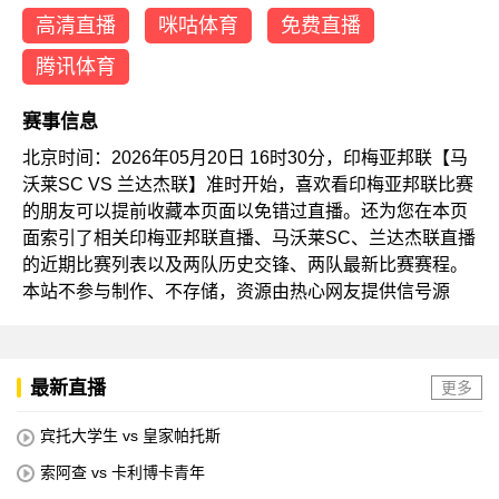
高清直播
咪咕体育
免费直播
腾讯体育
赛事信息
北京时间：2026年05月20日 16时30分，印梅亚邦联【马
沃莱SC VS 兰达杰联】准时开始，喜欢看印梅亚邦联比赛
的朋友可以提前收藏本页面以免错过直播。还为您在本页
面索引了相关印梅亚邦联直播、马沃莱SC、兰达杰联直播
的近期比赛列表以及两队历史交锋、两队最新比赛赛程。
本站不参与制作、不存储，资源由热心网友提供信号源
最新直播
更多
宾托大学生 vs 皇家帕托斯
索阿查 vs 卡利博卡青年