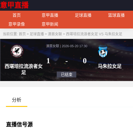
意甲直播
首页
意甲直播
足球直播
篮球直播
意甲录像
意甲新闻
当前位置:
首页
>
足球直播
>
澳首女联
>
西堪培拉流浪者女足 VS 马朱拉女足
澳首女联 | 2026-05-20 17:30
1
-
0
西堪培拉流浪者女
马朱
足
已结束
分析
直播信号源