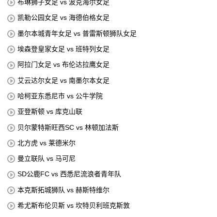
布琳狮子女足 vs 波克海尔女足
凯勒公园女足 vs 海德伯格女足
墨尔本城青年女足 vs 普雷斯顿狮队女足
埃森登皇家女足 vs 班特列女足
阿拉门女足 vs 布伦达拉鹰女足
艾云达尔女足 vs 南墨尔本女足
哈柯亚东悉尼市 vs 公牛学院
亚登斯顿 vs 库克山联
贝尔蒙特斯旺西SC vs 林顿加法斯
北方虎 vs 莱德米尔
曼立联队 vs 马可尼
SD公鹿FC vs 西悉尼流浪者青年队
本克斯拓城狮队 vs 赫斯特维尔
希尤斯布伦贝斯 vs 坎特贝利班克斯敦