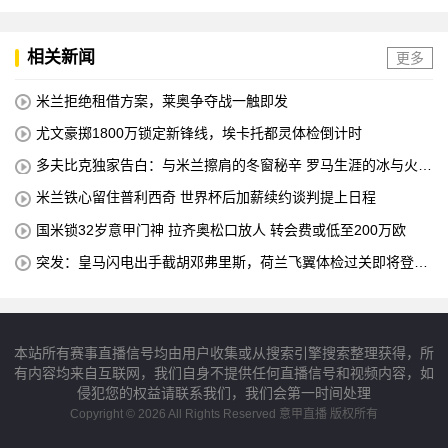
相关新闻
更多
米兰拒绝租借方案，莱奥争夺战一触即发
尤文豪掷1800万锁定新锋线，埃卡托都灵体检倒计时
多夫比克独家告白：与米兰擦肩的冬窗秘辛 罗马生涯的冰与火之
歌
米兰铁心留住普利西奇 世界杯后加薪续约谈判提上日程
国米锁32岁意甲门神 拉齐奥松口放人 转会费或低至200万欧
突发：皇马闪电出手截胡邓弗里斯，荷兰飞翼体检过关即将登陆
伯纳乌
本站所有赛事直播信号均由用户收集或从搜索引擎搜索整理获得，所
有内容均来自互联网，我们自身不提供任何直播信号和视频内容，如
侵犯您的权益请联系我们，我们会第一时间处理
Copyright © 2026 All Rights Reserved 意甲直播 版权所有