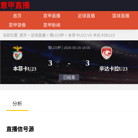
意甲直播
首页
意甲直播
足球直播
篮球直播
意甲录像
意甲新闻
当前位置:
首页
>
足球直播
>
葡U23杯
>
本菲卡U23 VS 辛达卡拉U23
葡U23杯 | 2026-05-20 18:00
3
-
3
本菲卡U23
辛达卡
已结束
分析
直播信号源