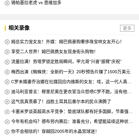
锡帕基拉老虎 vs 恩维加多
相关录像
更多
姆总实力宠女友！外媒：姆巴佩豪购奢侈珠宝哄女友开心！
享受二人世界！姆巴佩携女友现身街头购物！
流量拉满！劳塔罗锁定胜局瞬间，甲亢哥“兴奋”振臂“庆祝”
梅西出演《蜘蛛侠：全新的一天》20秒预告片赚了1500万美元
C罗未婚妻乔治娜在社媒回应内维斯的女友：哇，这一代人真劲
儿
迪马利亚曾言：穆里尼奥在更衣室当众怒喷C罗不跑，没有他不
敢惹
这气氛真羡慕了！战胜土耳其后墨尔本的民众沸腾了
卡塞米罗谈英超高水平竞争：垫底球队都有好多国脚，节奏强度
太高
今年有机会吗？德布劳内赛后：准备充分，希望能延续这种状
态！
你不会相信的！穿越回2005年的水晶宫球迷！